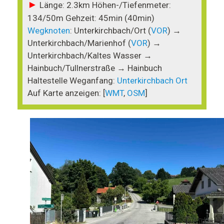
►
Länge: 2.3km Höhen-/Tiefenmeter:
134/50m Gehzeit: 45min (40min)
Wegknoten
: Unterkirchbach/Ort (
VOR
) →
Unterkirchbach/Marienhof (
VOR
) →
Unterkirchbach/Kaltes Wasser →
Hainbuch/Tullnerstraße → Hainbuch
Haltestelle Weganfang:
Unterkirchbach Ort
Auf Karte anzeigen: [
WMT
,
OSM
]