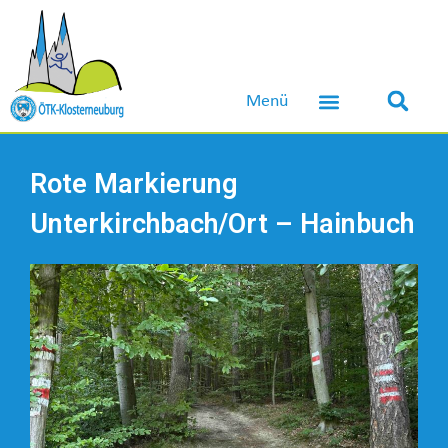
Menü
Bergsteigen & Klettern
Wandern & Kultur
Ski & Schneeschuh
Rote Markierung
Unterkirchbach/Ort – Hainbuch